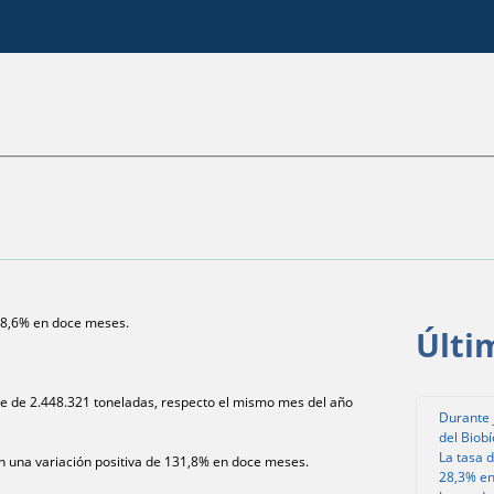
 18,6% en doce meses.
Últi
fue de 2.448.321 toneladas, respecto el mismo mes del año
Durante 
del Biob
La tasa 
n una variación positiva de 131,8% en doce meses.
28,3% en