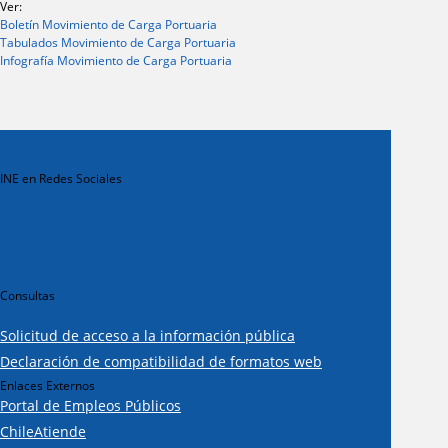
Ver:
Boletín Movimiento de Carga Portuaria
Tabulados Movimiento de Carga Portuaria
Infografía Movimiento de Carga Portuaria
INE en Redes Sociales
Consultas
Solicitud de acceso a la información pública
Declaración de compatibilidad de formatos web
Enlaces Externos
Portal de Empleos Públicos
ChileAtiende