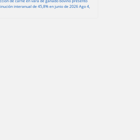
cción de carne en vara de ganado bovino presentó
inución interanual de 45,8% en junio de 2026
Ago 4,