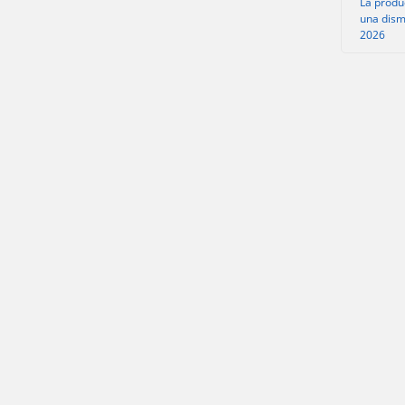
La produ
una dism
2026