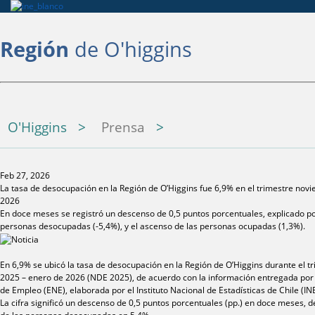
Región
de O'higgins
O'Higgins
Prensa
Feb 27, 2026
La tasa de desocupación en la Región de O’Higgins fue 6,9% en el trimestre nov
2026
En doce meses se registró un descenso de 0,5 puntos porcentuales, explicado po
personas desocupadas (-5,4%), y el ascenso de las personas ocupadas (1,3%).
En 6,9% se ubicó la tasa de desocupación en la Región de O’Higgins durante el 
2025 – enero de 2026 (NDE 2025), de acuerdo con la información entregada por
de Empleo (ENE), elaborada por el Instituto Nacional de Estadísticas de Chile (INE
La cifra significó un descenso de 0,5 puntos porcentuales (pp.) en doce meses, 