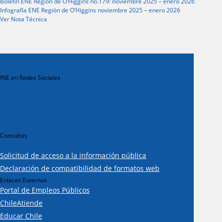
Boletín ENE Región de O’Higgins no.179: noviembre 2025 – enero 2026
Infografía ENE Región de O’Higgins noviembre 2025 – enero 2026
Ver Nota Técnica
INE en Redes Sociales
Consultas
Solicitud de acceso a la información pública
Declaración de compatibilidad de formatos web
Enlaces Externos
Portal de Empleos Públicos
ChileAtiende
Educar Chile