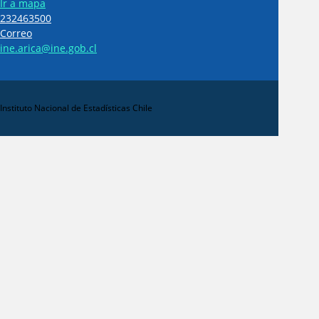
Ir a mapa
232463500
Correo
ine.arica@ine.gob.cl
Instituto Nacional de Estadísticas Chile