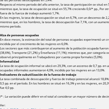
de las personas desocupadas en 5,4%.
Respecto al mismo periodo del año anterior, la tasa de participación se situó en
mientras que, la tasa de ocupación se situó en 55,7% creciendo 0,0/* pp., Por otr
fuera de la fuerza de trabajo aumentó 1,7%.
En las mujeres, la tasa de desocupación se situó en 6,7%, con un descenso de 2,
mientras que, en los hombres, la tasa de desocupación fue 7,1%, con un aumento
mismo período.
Alza de personas ocupadas
En doce meses, la estimación del total de personas ocupadas experimentó un cr
incidida por el crecimiento de las mujeres en 6,0%.
Los sectores que más contribuyeron al aumento de la población ocupada fueron
(38,6%), Transporte (21,2%) y Enseñanza (11,1%); mientras que, por categoría oc
observó principalmente en Trabajadores por cuenta propia formales (5,0%).
Informalidad
La tasa de ocupación informal se ubicó en 29,3%, con un ascenso de 0,7 pp. en 
ocupadas informales aumentaron 4,0%, incidido por las mujeres en un 13,0%.
Indicadores de subutilización de la fuerza de trabajo
La tasa combinada de desocupación y fuerza de trabajo potencial alcanzó 18,8%
0,5 pp. en el período. En los hombres se situó en 16,3% y en las mujeres, en 20
fue 4,0 pp.
/* : La variación puede diferir en el total al considerar un mayor número de deci
Ver: