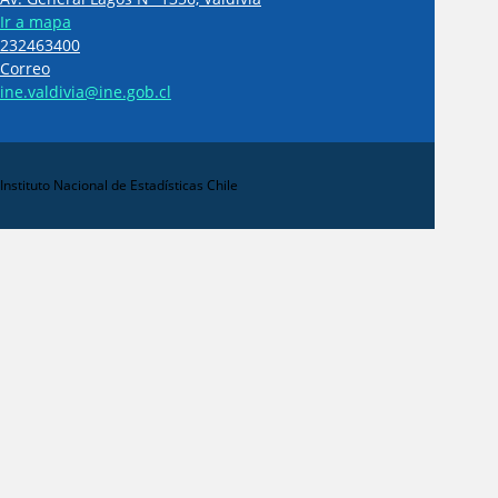
Ir a mapa
232463400
Correo
ine.valdivia@ine.gob.cl
Instituto Nacional de Estadísticas Chile